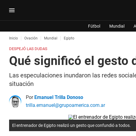
Fútbol
Mundial
A
Inicio
Ovación
Mundial
Egipto
DESPEJÓ LAS DUDAS
Qué significó el gesto 
Las especulaciones inundaron las redes sociale
situación
Por
Emanuel Trilla Donoso
trilla.emanuel@grupoamerica.com.ar
El entrenador de Egipto realizó un gesto que confundió a todos.