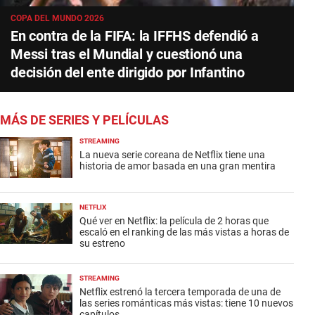
COPA DEL MUNDO 2026
En contra de la FIFA: la IFFHS defendió a
Messi tras el Mundial y cuestionó una
decisión del ente dirigido por Infantino
MÁS DE SERIES Y PELÍCULAS
STREAMING
La nueva serie coreana de Netflix tiene una
historia de amor basada en una gran mentira
NETFLIX
Qué ver en Netflix: la película de 2 horas que
escaló en el ranking de las más vistas a horas de
su estreno
STREAMING
Netflix estrenó la tercera temporada de una de
las series románticas más vistas: tiene 10 nuevos
capítulos