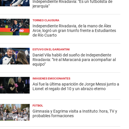
Independiente Rivadavia: "Es un futbolista de
jerarquía"
TORNEO CLAUSURA
Independiente Rivadavia, de la mano de Álex
Arce, logró un gran triunfo frente a Estudiantes
de Río Cuarto
ESTUVO EN EL GARGANTINI
Daniel Vila habló del sueño de Independiente
Rivadavia: "Iré al Maracaná para acompañar al
equipo"
IMÁGENES EMOCIONANTES
Así fue la última aparición de Jorge Messi junto a
Lionel: el regalo del 10 y un abrazo eterno
FÚTBOL
Gimnasia y Esgrima visita a Instituto: hora, TV y
probables formaciones