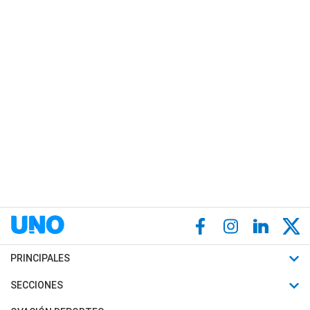
PRINCIPALES
Últimas Noticias
SECCIONES
Política