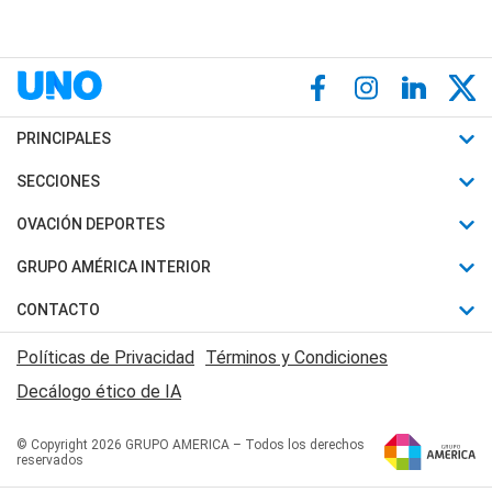
PRINCIPALES
Últimas Noticias
SECCIONES
Política
Horóscopo
OVACIÓN DEPORTES
Sociedad
Motores
Fútbol
GRUPO AMÉRICA INTERIOR
Policiales
Recetas
Mundial
Canal 7 en Vivo
CONTACTO
Judiciales
Trucos caseros
Automovilismo
Radio Nihuil
Acerca de Nosotros
Economia
Políticas de Privacidad
Términos y Condiciones
Series y Películas
Rugby
FM UNA
Contactanos
Decálogo ético de IA
Edictos y Solicitadas
Tenis
Radio Brava
Newsletter
Básquet
© Copyright 2026 GRUPO AMERICA – Todos los derechos
San Juan 8
reservados
Boxeo