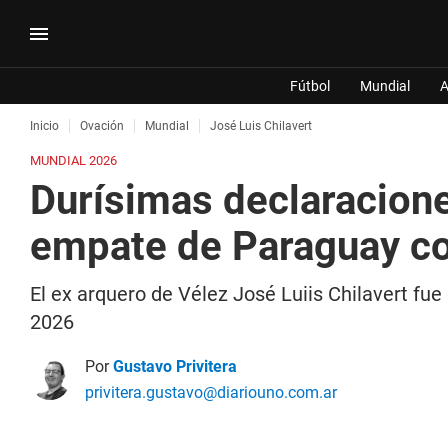
Fútbol
Mundial
A
Inicio
Ovación
Mundial
José Luis Chilavert
MUNDIAL 2026
Durísimas declaracione
empate de Paraguay co
El ex arquero de Vélez José Luiis Chilavert fue
2026
Por
Gustavo Privitera
privitera.gustavo@diariouno.com.ar