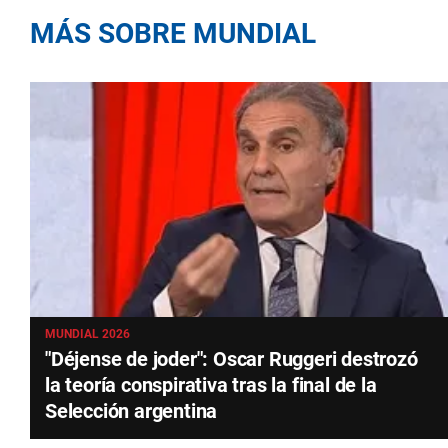
MÁS SOBRE MUNDIAL
MUNDIAL 2026
"Déjense de joder": Oscar Ruggeri destrozó
la teoría conspirativa tras la final de la
Selección argentina