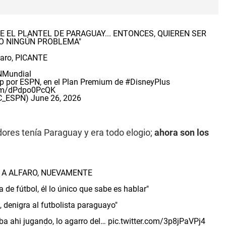
E EL PLANTEL DE PARAGUAY... ENTONCES, QUIEREN SER
GO NINGÚN PROBLEMA"
lfaro, PICANTE
Mundial
p
por ESPN, en el Plan Premium de
#DisneyPlus
com/dPdpo0PcQK
SC_ESPN)
June 26, 2026
dores tenía Paraguay y era todo elogio;
ahora son los
 A ALFARO, NUEVAMENTE
 de fútbol, él lo único que sabe es hablar"
, denigra al futbolista paraguayo"
aba ahi jugando, lo agarro del…
pic.twitter.com/3p8jPaVPj4