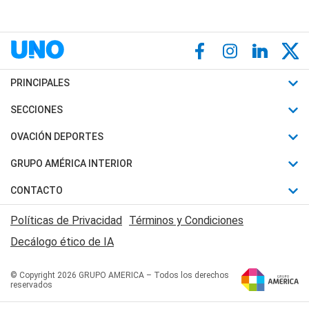
PRINCIPALES
Últimas Noticias
SECCIONES
Política
Horóscopo
OVACIÓN DEPORTES
Sociedad
Motores
Fútbol
GRUPO AMÉRICA INTERIOR
Policiales
Recetas
Mundial
Canal 7 en Vivo
CONTACTO
Judiciales
Trucos caseros
Automovilismo
Radio Nihuil
Acerca de Nosotros
Economia
Políticas de Privacidad
Términos y Condiciones
Series y Películas
Rugby
FM UNA
Contactanos
Decálogo ético de IA
Edictos y Solicitadas
Tenis
Radio Brava
Newsletter
Básquet
© Copyright 2026 GRUPO AMERICA – Todos los derechos
San Juan 8
reservados
Boxeo