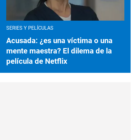
SERIES Y PELÍCULAS
Acusada: ¿es una víctima o una
mente maestra? El dilema de la
película de Netflix