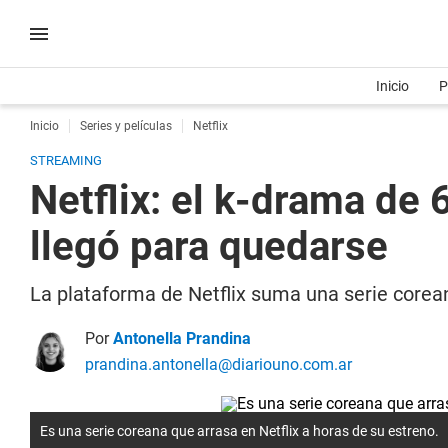
Inicio
P
Inicio
Series y películas
Netflix
STREAMING
Netflix: el k-drama de 
llegó para quedarse
La plataforma de Netflix suma una serie corean
Por
Antonella Prandina
prandina.antonella@diariouno.com.ar
Es una serie coreana que arrasa en Netflix a horas de su estreno.