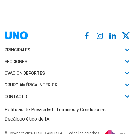
PRINCIPALES
Últimas Noticias
SECCIONES
Política
Horóscopo
OVACIÓN DEPORTES
Sociedad
Motores
Fútbol
GRUPO AMÉRICA INTERIOR
Policiales
Recetas
Mundial
Canal 7 en Vivo
CONTACTO
Judiciales
Trucos caseros
Automovilismo
Radio Nihuil
Acerca de Nosotros
Economia
Políticas de Privacidad
Términos y Condiciones
Series y Películas
Rugby
FM UNA
Contactanos
Decálogo ético de IA
Edictos y Solicitadas
Tenis
Radio Brava
Newsletter
Básquet
© Copyright 2026 GRUPO AMERICA – Todos los derechos