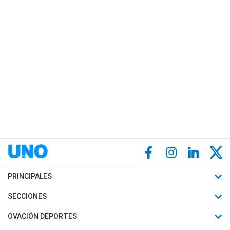
PRINCIPALES
Últimas Noticias
SECCIONES
Política
Horóscopo
OVACIÓN DEPORTES
Sociedad