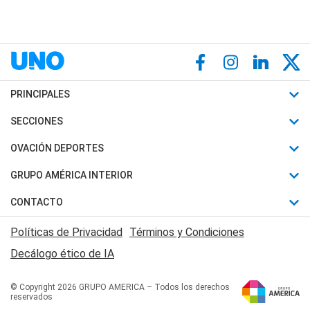
PRINCIPALES
Últimas Noticias
SECCIONES
Política
Horóscopo
OVACIÓN DEPORTES
Sociedad
Motores
Fútbol
GRUPO AMÉRICA INTERIOR
Policiales
Recetas
Mundial
Canal 7 en Vivo
CONTACTO
Judiciales
Trucos caseros
Automovilismo
Radio Nihuil
Acerca de Nosotros
Economia
Políticas de Privacidad
Términos y Condiciones
Series y Películas
Rugby
FM UNA
Contactanos
Decálogo ético de IA
Edictos y Solicitadas
Tenis
Radio Brava
Newsletter
Básquet
© Copyright 2026 GRUPO AMERICA – Todos los derechos
San Juan 8
reservados
Boxeo