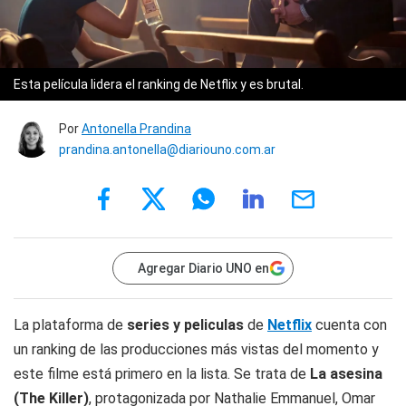
Esta película lidera el ranking de Netflix y es brutal.
Por
Antonella Prandina
prandina.antonella@diariouno.com.ar
Agregar Diario UNO en
La plataforma de
series y peliculas
de
Netflix
cuenta con
un ranking de las producciones más vistas del momento y
este filme está primero en la lista. Se trata de
La asesina
(The Killer)
, protagonizada por Nathalie Emmanuel, Omar