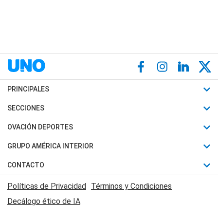
PRINCIPALES
Últimas Noticias
SECCIONES
Política
Horóscopo
OVACIÓN DEPORTES
Sociedad
Motores
Fútbol
GRUPO AMÉRICA INTERIOR
Policiales
Recetas
Mundial
Canal 7 en Vivo
CONTACTO
Judiciales
Trucos caseros
Automovilismo
Radio Nihuil
Acerca de Nosotros
Economia
Políticas de Privacidad
Términos y Condiciones
Series y Películas
Rugby
FM UNA
Contactanos
Decálogo ético de IA
Edictos y Solicitadas
Tenis
Radio Brava
Newsletter