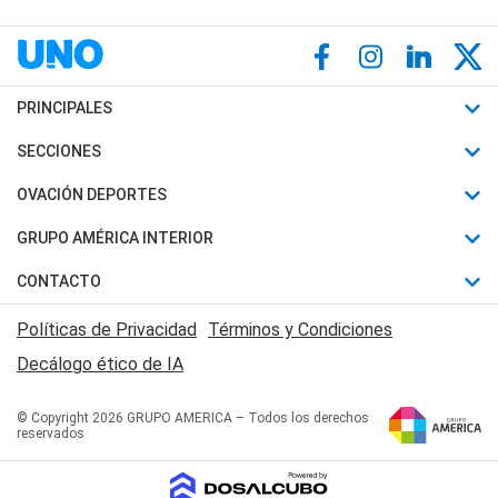
PRINCIPALES
Últimas Noticias
SECCIONES
Política
Horóscopo
OVACIÓN DEPORTES
Sociedad
Motores
Fútbol
GRUPO AMÉRICA INTERIOR
Policiales
Recetas
Mundial
Canal 7 en Vivo
CONTACTO
Judiciales
Trucos caseros
Automovilismo
Radio Nihuil
Acerca de Nosotros
Economia
Políticas de Privacidad
Términos y Condiciones
Series y Películas
Rugby
FM UNA
Contactanos
Decálogo ético de IA
Edictos y Solicitadas
Tenis
Radio Brava
Newsletter
Básquet
© Copyright 2026 GRUPO AMERICA – Todos los derechos
San Juan 8
reservados
Boxeo
Fuera de Juego