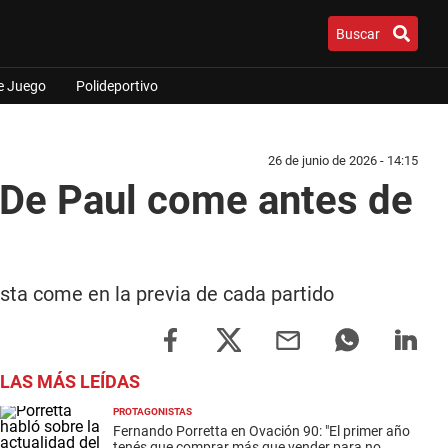
Buscar
e Juego
Polideportivo
26 de junio de 2026 - 14:15
o De Paul come antes de
ista come en la previa de cada partido
LAS MÁS LEÍDAS
PROTAGONISTAS
Fernando Porretta en Ovación 90: "El primer año
tenés que comprar más que vender para no