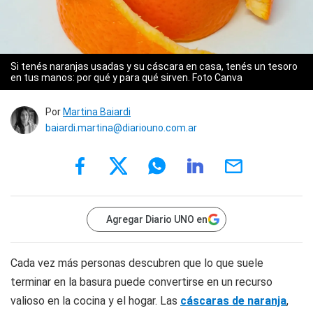
Si tenés naranjas usadas y su cáscara en casa, tenés un tesoro
en tus manos: por qué y para qué sirven. Foto Canva
Por
Martina Baiardi
baiardi.martina@diariouno.com.ar
Agregar Diario UNO en
Cada vez más personas descubren que lo que suele
terminar en la basura puede convertirse en un recurso
valioso en la cocina y el hogar. Las
cáscaras de naranja
,