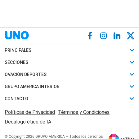
PRINCIPALES
Últimas Noticias
SECCIONES
Política
Horóscopo
OVACIÓN DEPORTES
Sociedad
Motores
Fútbol
GRUPO AMÉRICA INTERIOR
Policiales
Recetas
Mundial
Canal 7 en Vivo
CONTACTO
Judiciales
Trucos caseros
Automovilismo
Radio Nihuil
Acerca de Nosotros
Economia
Políticas de Privacidad
Términos y Condiciones
Series y Películas
Rugby
FM UNA
Contactanos
Decálogo ético de IA
Edictos y Solicitadas
Tenis
Radio Brava
Newsletter
Básquet
© Copyright 2026 GRUPO AMERICA – Todos los derechos
San Juan 8