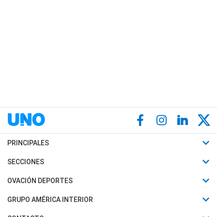
PRINCIPALES
Últimas Noticias
SECCIONES
Política
Horóscopo
OVACIÓN DEPORTES
Sociedad
Motores
Fútbol
GRUPO AMÉRICA INTERIOR
Policiales
Recetas
Mundial