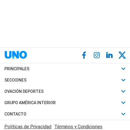
PRINCIPALES
Últimas Noticias
SECCIONES
Política
Horóscopo
OVACIÓN DEPORTES
Sociedad
Motores
Fútbol
GRUPO AMÉRICA INTERIOR
Policiales
Recetas
Mundial
Canal 7 en Vivo
CONTACTO
Judiciales
Trucos caseros
Automovilismo
Radio Nihuil
Acerca de Nosotros
Economia
Políticas de Privacidad
Términos y Condiciones
Series y Películas