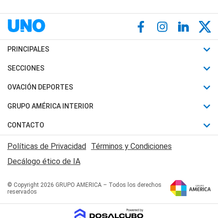
PRINCIPALES
Últimas Noticias
SECCIONES
Política
Horóscopo
OVACIÓN DEPORTES
Sociedad
Motores
Fútbol
GRUPO AMÉRICA INTERIOR
Policiales
Recetas
Mundial
Canal 7 en Vivo
CONTACTO
Judiciales
Trucos caseros
Automovilismo
Radio Nihuil
Acerca de Nosotros
Economia
Políticas de Privacidad
Términos y Condiciones
Series y Películas
Rugby
FM UNA
Contactanos
Decálogo ético de IA
Edictos y Solicitadas
Tenis
Radio Brava
Newsletter
Básquet
© Copyright 2026 GRUPO AMERICA – Todos los derechos
San Juan 8
reservados
Boxeo
Fuera de Juego