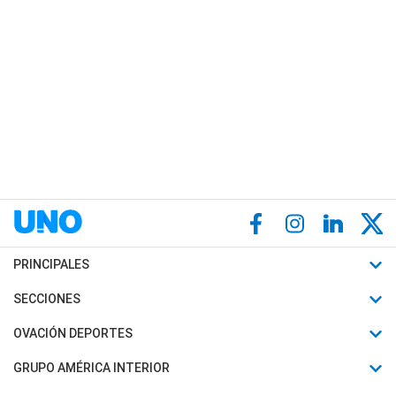
PRINCIPALES
Últimas Noticias
SECCIONES
Política
Horóscopo
OVACIÓN DEPORTES
Sociedad
Motores
Fútbol
GRUPO AMÉRICA INTERIOR
Policiales
Recetas
Mundial