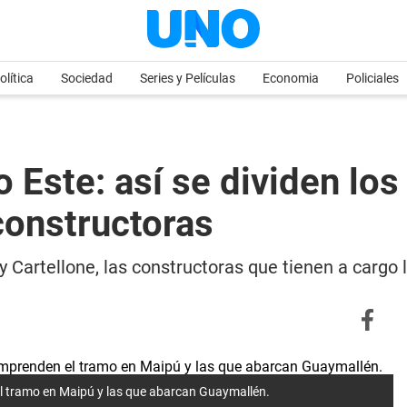
olítica
Sociedad
Series y Películas
Economia
Policiales
o Este: así se dividen lo
constructoras
y Cartellone, las constructoras que tienen a cargo 
el tramo en Maipú y las que abarcan Guaymallén.