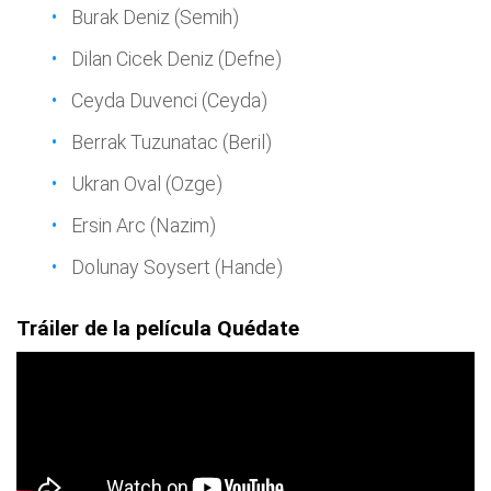
Burak Deniz (Semih)
Dilan Cicek Deniz (Defne)
Ceyda Duvenci (Ceyda)
Berrak Tuzunatac (Beril)
Ukran Oval (Ozge)
Ersin Arc (Nazim)
Dolunay Soysert (Hande)
Tráiler de la película Quédate