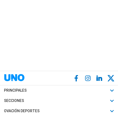
PRINCIPALES
Últimas Noticias
SECCIONES
Política
Horóscopo
OVACIÓN DEPORTES
Sociedad