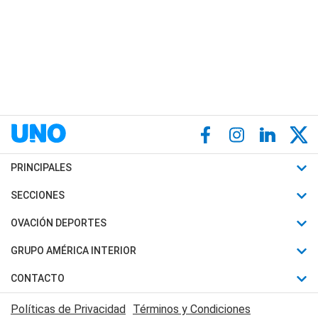
PRINCIPALES
Últimas Noticias
SECCIONES
Política
Horóscopo
OVACIÓN DEPORTES
Sociedad
Motores
Fútbol
GRUPO AMÉRICA INTERIOR
Policiales
Recetas
Mundial
Canal 7 en Vivo
CONTACTO
Judiciales
Trucos caseros
Automovilismo
Radio Nihuil
Acerca de Nosotros
Economia
Políticas de Privacidad
Términos y Condiciones
Series y Películas