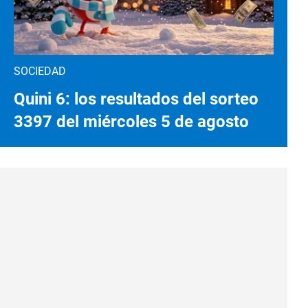
SOCIEDAD
Quini 6: los resultados del sorteo
3397 del miércoles 5 de agosto