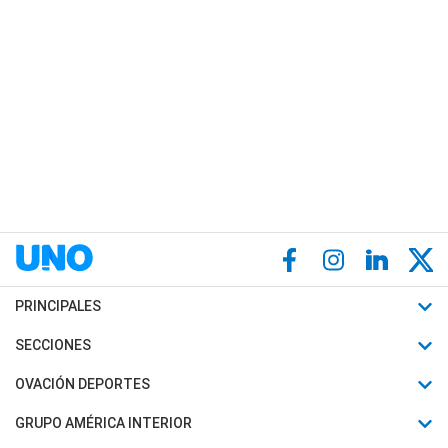
PRINCIPALES
Últimas Noticias
SECCIONES
Política
Horóscopo
OVACIÓN DEPORTES
Sociedad
Motores
Fútbol
GRUPO AMÉRICA INTERIOR
Policiales
Recetas