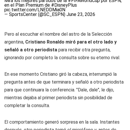
Mirá los mejores partidos de la
#FIFAWorldCup
por ESPN,
en el Plan Premium de
#DisneyPlus
pic.twitter.com/LNEDDMia0N
— SportsCenter (@SC_ESPN)
June 23, 2026
Pero al escuchar el nombre del astro de la Selección
argentina,
Cristiano Ronaldo miró para el otro lado y
señaló a otro periodista
para recibir otra pregunta,
ignorando por completo la consulta sobre su eterno rival.
En ese momento Cristiano giró la cabeza, interrumpió la
pregunta antes de que terminara y señaló a otro periodista
para que continuara la conferencia. "Dale, dale", le dijo,
mientras dejaba al primer periodista sin posibilidad de
completar la consulta.
El comportamiento generó sorpresa en la sala. Instantes
después, otro periodista tomó el micrófono y, antes de