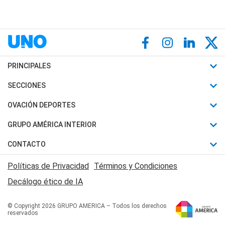
PRINCIPALES
Últimas Noticias
SECCIONES
Política
Horóscopo
OVACIÓN DEPORTES
Sociedad
Motores
Fútbol
GRUPO AMÉRICA INTERIOR
Policiales
Recetas
Mundial
Canal 7 en Vivo
CONTACTO
Judiciales
Trucos caseros
Automovilismo
Radio Nihuil
Acerca de Nosotros
Economia
Políticas de Privacidad
Términos y Condiciones
Series y Películas
Rugby
FM UNA
Contactanos
Decálogo ético de IA
Edictos y Solicitadas
Tenis
Radio Brava
Newsletter
Básquet
© Copyright 2026 GRUPO AMERICA – Todos los derechos
San Juan 8
reservados
Boxeo