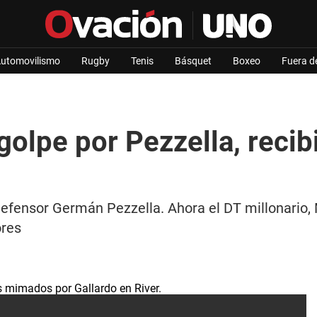
utomovilismo
Rugby
Tenis
Básquet
Boxeo
Fuera d
golpe por Pezzella, recib
 defensor Germán Pezzella. Ahora el DT millonario,
ores