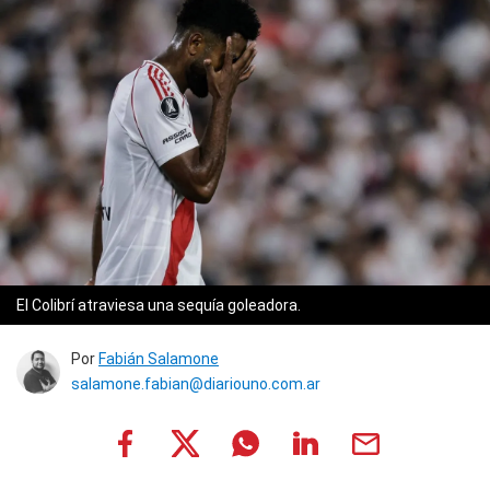
El Colibrí atraviesa una sequía goleadora.
Por
Fabián Salamone
salamone.fabian@diariouno.com.ar