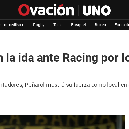
utomovilismo
Rugby
Tenis
Básquet
Boxeo
Fuera d
 la ida ante Racing por l
ibertadores, Peñarol mostró su fuerza como local e