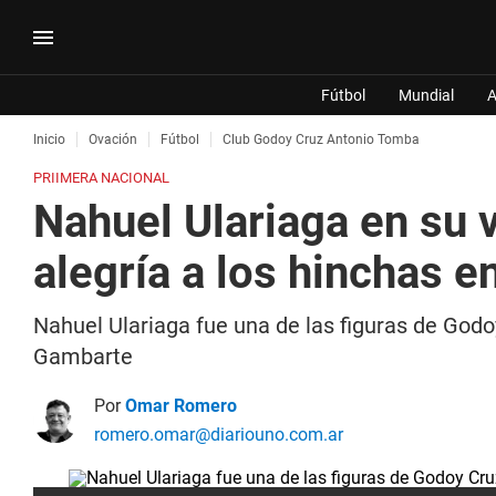
Fútbol
Mundial
A
Inicio
Ovación
Fútbol
Club Godoy Cruz Antonio Tomba
PRIIMERA NACIONAL
Nahuel Ulariaga en su v
alegría a los hinchas 
Nahuel Ulariaga fue una de las figuras de Godoy
Gambarte
Por
Omar Romero
romero.omar@diariouno.com.ar