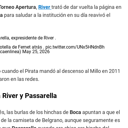
Torneo Apertura
,
River
trató de dar vuelta la página en
la
para saludar a la institución en su día reavivó el
ella, expresidente de River .
otella de Fernet atrás .
pic.twitter.com/UNx5HNdnBh
caenlinea)
May 25, 2026
rio cuando el Pirata mandó al descenso al Millo en 2011
caron en las redes.
 River y Passarella
s, las burlas de los hinchas de
Boca
apuntan a que el
or de la camiseta de Belgrano, aunque seguramente es