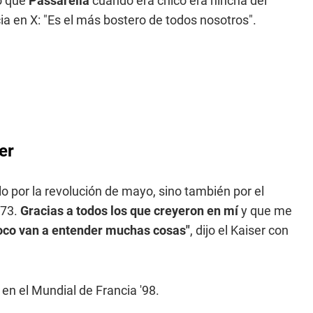
ro que
Passarella
cuando era chico era hincha del
a en X: "Es el más bostero de todos nosotros".
er
o por la revolución de mayo, sino también por el
73.
Gracias a todos los que creyeron en mí
y que me
oco van a entender muchas cosas"
, dijo el Kaiser con
 en el Mundial de Francia '98.