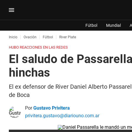
Fútbol
Mundial
A
Inicio
Ovación
Fútbol
River Plate
HUBO REACCIONES EN LAS REDES
El saludo de Passarell
hinchas
El ex defensor de River Daniel Alberto Passar
de Boca
Por
Gustavo Privitera
privitera.gustavo@diariouno.com.ar