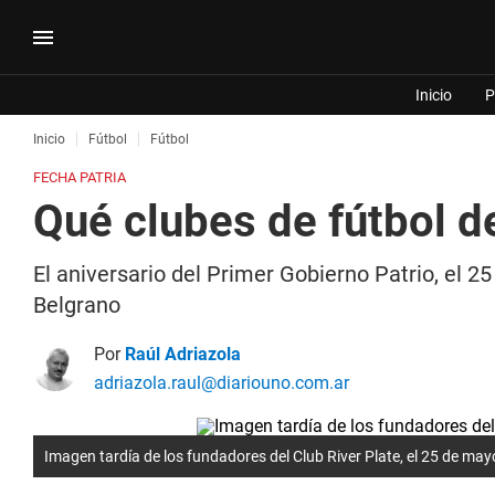
Inicio
P
Inicio
Fútbol
Fútbol
FECHA PATRIA
Qué clubes de fútbol d
El aniversario del Primer Gobierno Patrio, el 2
Belgrano
Por
Raúl Adriazola
adriazola.raul@diariouno.com.ar
Imagen tardía de los fundadores del Club River Plate, el 25 de ma