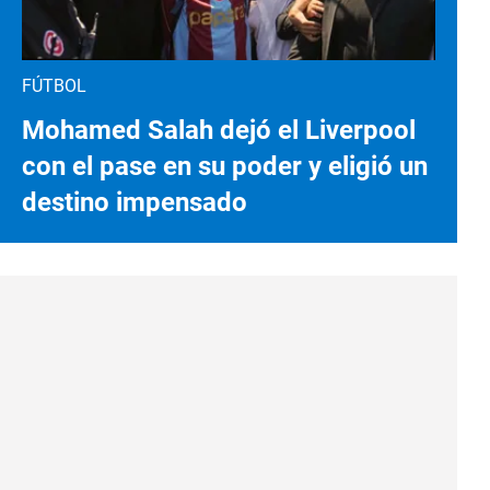
FÚTBOL
Mohamed Salah dejó el Liverpool
con el pase en su poder y eligió un
destino impensado