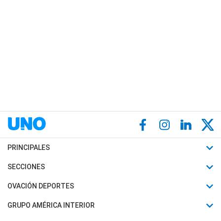
PRINCIPALES
Últimas Noticias
SECCIONES
Política
Horóscopo
OVACIÓN DEPORTES
Sociedad
Motores
Fútbol
GRUPO AMÉRICA INTERIOR
Policiales
Recetas
Mundial