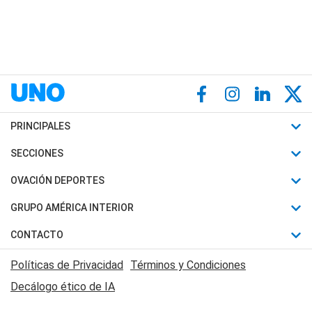
PRINCIPALES
Últimas Noticias
SECCIONES
Política
Horóscopo
OVACIÓN DEPORTES
Sociedad
Motores
Fútbol
GRUPO AMÉRICA INTERIOR
Policiales
Recetas
Mundial
Canal 7 en Vivo
CONTACTO
Judiciales
Trucos caseros
Automovilismo
Radio Nihuil
Acerca de Nosotros
Economia
Políticas de Privacidad
Términos y Condiciones
Series y Películas
Rugby
FM UNA
Contactanos
Decálogo ético de IA
Edictos y Solicitadas
Tenis
Radio Brava
Newsletter