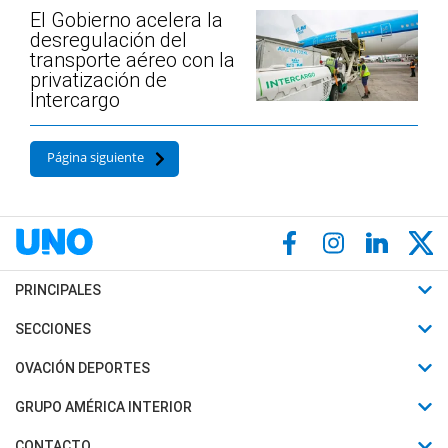
El Gobierno acelera la
desregulación del
transporte aéreo con la
privatización de
Intercargo
Página siguiente
PRINCIPALES
Últimas Noticias
SECCIONES
Política
Horóscopo
OVACIÓN DEPORTES
Sociedad
Motores
Fútbol
GRUPO AMÉRICA INTERIOR
Policiales
Recetas
Mundial
Canal 7 en Vivo
CONTACTO