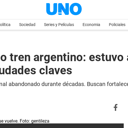
olítica
Sociedad
Series y Películas
Economia
Policiales
ico tren argentino: estuv
iudades claves
al abandonado durante décadas. Buscan fortalecer 