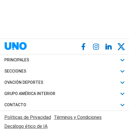
PRINCIPALES
Últimas Noticias
SECCIONES
Política
Horóscopo
OVACIÓN DEPORTES
Sociedad
Motores
Fútbol
GRUPO AMÉRICA INTERIOR
Policiales
Recetas
Mundial
Canal 7 en Vivo
CONTACTO
Judiciales
Trucos caseros
Automovilismo
Radio Nihuil
Acerca de Nosotros
Economia
Políticas de Privacidad
Términos y Condiciones
Series y Películas
Rugby
FM UNA
Contactanos
Decálogo ético de IA
Edictos y Solicitadas