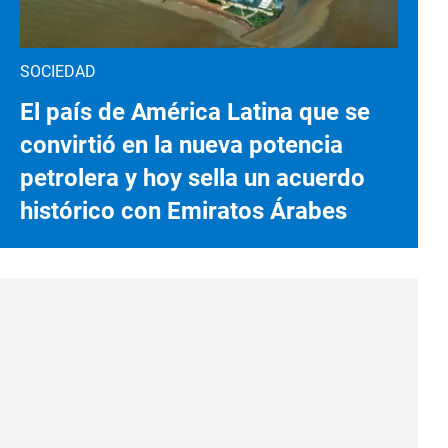
SOCIEDAD
El país de América Latina que se
convirtió en la nueva potencia
petrolera y hoy sella un acuerdo
histórico con Emiratos Árabes