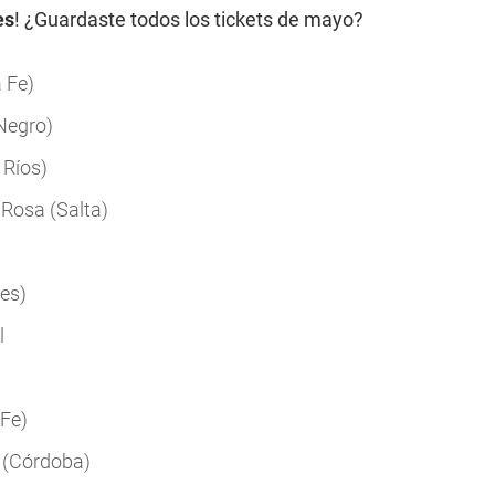
es
! ¿Guardaste todos los tickets de mayo?
 Fe)
 Negro)
 Ríos)
 Rosa (Salta)
es)
l
 Fe)
o (Córdoba)