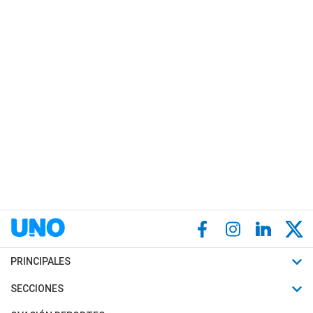
PRINCIPALES
Últimas Noticias
SECCIONES
Política