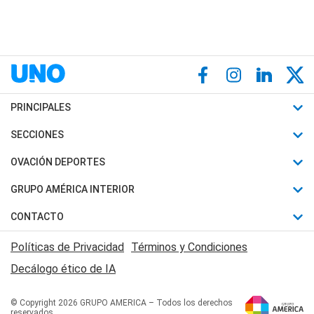
PRINCIPALES
Últimas Noticias
SECCIONES
Política
Horóscopo
OVACIÓN DEPORTES
Sociedad
Motores
Fútbol
GRUPO AMÉRICA INTERIOR
Policiales
Recetas
Mundial
Canal 7 en Vivo
CONTACTO
Judiciales
Trucos caseros
Automovilismo
Radio Nihuil
Acerca de Nosotros
Economia
Políticas de Privacidad
Términos y Condiciones
Series y Películas
Rugby
FM UNA
Contactanos
Decálogo ético de IA
Edictos y Solicitadas
Tenis
Radio Brava
Newsletter
Básquet
© Copyright 2026 GRUPO AMERICA – Todos los derechos
San Juan 8
reservados