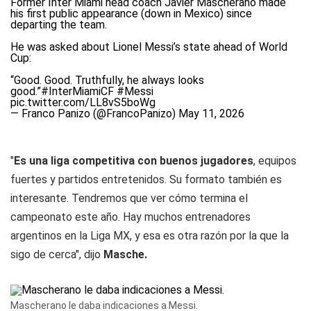
Former Inter Miami head coach Javier Mascherano made
his first public appearance (down in Mexico) since
departing the team.
He was asked about Lionel Messi’s state ahead of World
Cup:
“Good. Good. Truthfully, he always looks
good.”
#InterMiamiCF
#Messi
pic.twitter.com/LL8vS5boWg
— Franco Panizo (@FrancoPanizo)
May 11, 2026
"
Es una liga competitiva con buenos jugadores
, equipos
fuertes y partidos entretenidos. Su formato también es
interesante. Tendremos que ver cómo termina el
campeonato este año. Hay muchos entrenadores
argentinos en la Liga MX, y esa es otra razón por la que la
sigo de cerca", dijo
Masche.
Mascherano le daba indicaciones a Messi.