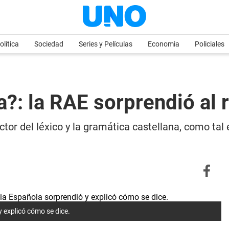
olítica
Sociedad
Series y Películas
Economia
Policiales
a?: la RAE sorprendió al 
or del léxico y la gramática castellana, como tal 
 explicó cómo se dice.