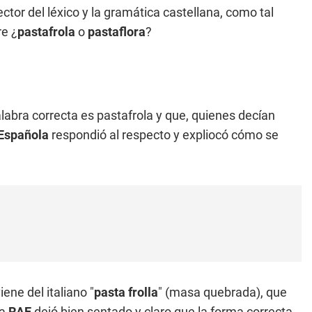
ctor del léxico y la gramática castellana, como tal
re ¿
pastafrola
o
pastaflora
?
labra correcta es pastafrola y que, quienes decían
Española
respondió al respecto y expliocó cómo se
iene del italiano "
pasta frolla
" (masa quebrada), que
La
RAE
dejó bien sentado y claro que la forma correcta