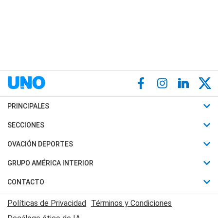
PRINCIPALES
Últimas Noticias
SECCIONES
Política
Horóscopo
OVACIÓN DEPORTES
Sociedad
Motores
Fútbol
GRUPO AMÉRICA INTERIOR
Policiales
Recetas
Mundial
Canal 7 en Vivo
CONTACTO
Judiciales
Trucos caseros
Automovilismo
Radio Nihuil
Acerca de Nosotros
Economia
Políticas de Privacidad
Términos y Condiciones
Series y Películas
Rugby
FM UNA
Contactanos