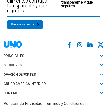
alimentos con tapa
transparente y qué
significa
Página siguiente
PRINCIPALES
Últimas Noticias
SECCIONES
Política
Horóscopo
OVACIÓN DEPORTES
Sociedad
Motores
Fútbol
GRUPO AMÉRICA INTERIOR
Policiales
Recetas
Mundial
Canal 7 en Vivo
CONTACTO
Judiciales
Trucos caseros
Automovilismo
Radio Nihuil
Acerca de Nosotros
Economia
Políticas de Privacidad
Términos y Condiciones
Series y Películas
Rugby