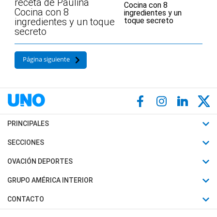
receta de Paulina
Cocina con 8
ingredientes y un toque
secreto
Página siguiente
PRINCIPALES
Últimas Noticias
SECCIONES
Política
Horóscopo
OVACIÓN DEPORTES
Sociedad
Motores
Fútbol
GRUPO AMÉRICA INTERIOR
Policiales
Recetas
Mundial
Canal 7 en Vivo
CONTACTO
Judiciales
Trucos caseros
Automovilismo
Radio Nihuil