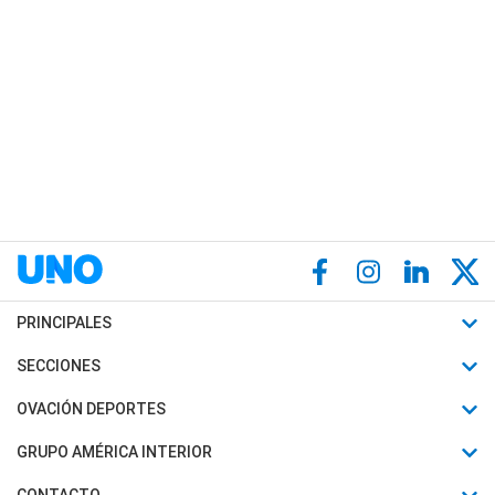
PRINCIPALES
Últimas Noticias
SECCIONES
Política
Horóscopo
OVACIÓN DEPORTES
Sociedad
Motores
Fútbol
GRUPO AMÉRICA INTERIOR
Policiales
Recetas
Mundial
Canal 7 en Vivo