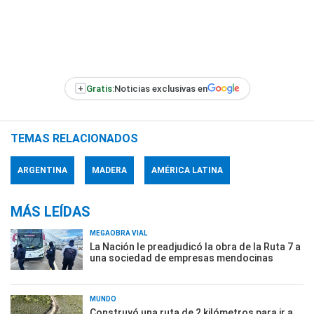
+
Gratis:
Noticias exclusivas en
TEMAS RELACIONADOS
ARGENTINA
MADERA
AMÉRICA LATINA
MÁS LEÍDAS
MEGAOBRA VIAL
La Nación le preadjudicó la obra de la Ruta 7 a
una sociedad de empresas mendocinas
MUNDO
Construyó una ruta de 2 kilómetros para ir a