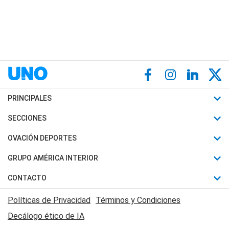
PRINCIPALES
Últimas Noticias
SECCIONES
Política
Horóscopo
OVACIÓN DEPORTES
Sociedad
Motores
Fútbol
GRUPO AMÉRICA INTERIOR
Policiales
Recetas
Mundial
Canal 7 en Vivo
CONTACTO
Judiciales
Trucos caseros
Automovilismo
Radio Nihuil
Acerca de Nosotros
Economia
Políticas de Privacidad
Términos y Condiciones
Series y Películas
Rugby
FM UNA
Contactanos
Decálogo ético de IA
Edictos y Solicitadas
Tenis
Radio Brava