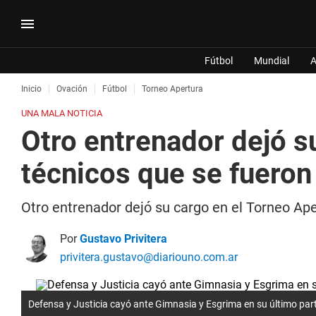
Fútbol
Mundial
A
Inicio
Ovación
Fútbol
Torneo Apertura
UNA MALA NOTICIA
Otro entrenador dejó s
técnicos que se fueron
Otro entrenador dejó su cargo en el Torneo Ape
Por
Gustavo Privitera
privitera.gustavo@diariouno.com.ar
Defensa y Justicia cayó ante Gimnasia y Esgrima en su último part