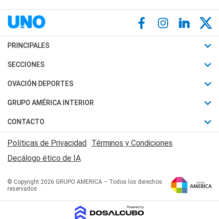
PRINCIPALES
Últimas Noticias
SECCIONES
Política
Horóscopo
OVACIÓN DEPORTES
Sociedad
Motores
Fútbol
GRUPO AMÉRICA INTERIOR
Policiales
Recetas
Mundial
Canal 7 en Vivo
CONTACTO
Judiciales
Trucos caseros
Automovilismo
Radio Nihuil
Acerca de Nosotros
Economia
Políticas de Privacidad
Términos y Condiciones
Series y Películas
Rugby
FM UNA
Contactanos
Decálogo ético de IA
Edictos y Solicitadas
Tenis
Radio Brava
Newsletter
Básquet
© Copyright 2026 GRUPO AMERICA – Todos los derechos
San Juan 8
reservados
Boxeo
Fuera de Juego