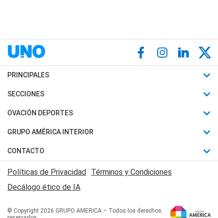
PRINCIPALES
Últimas Noticias
SECCIONES
Política
Horóscopo
OVACIÓN DEPORTES
Sociedad
Motores
Fútbol
GRUPO AMÉRICA INTERIOR
Policiales
Recetas
Mundial
Canal 7 en Vivo
CONTACTO
Judiciales
Trucos caseros
Automovilismo
Radio Nihuil
Acerca de Nosotros
Economia
Políticas de Privacidad
Términos y Condiciones
Series y Películas
Rugby
FM UNA
Contactanos
Decálogo ético de IA
Edictos y Solicitadas
Tenis
Radio Brava
Newsletter
Básquet
© Copyright 2026 GRUPO AMERICA – Todos los derechos
San Juan 8
reservados