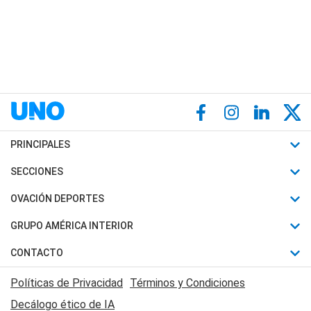
PRINCIPALES
Últimas Noticias
SECCIONES
Política
Horóscopo
OVACIÓN DEPORTES
Sociedad
Motores
Fútbol
GRUPO AMÉRICA INTERIOR
Policiales
Recetas
Mundial
Canal 7 en Vivo
CONTACTO
Judiciales
Trucos caseros
Automovilismo
Radio Nihuil
Acerca de Nosotros
Economia
Políticas de Privacidad
Términos y Condiciones
Series y Películas
Rugby
FM UNA
Contactanos
Decálogo ético de IA
Edictos y Solicitadas