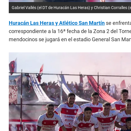
Gabriel Vallés (el DT de Huracán Las Heras) y Christian Corralles 
Huracán Las Heras y Atlético San Martín
se enfrent
correspondiente a la 16ª fecha de la Zona 2 del Tor
mendocinos se jugará en el estadio General San Mart