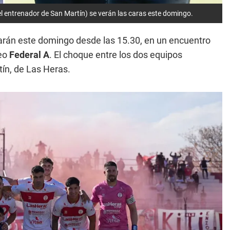
(el entrenador de San Martín) se verán las caras este domingo.
arán este domingo desde las 15.30, en un encuentro
neo
Federal A
. El choque entre los dos equipos
ín, de Las Heras.