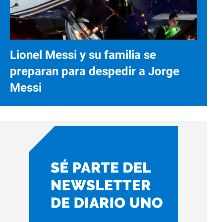
Lionel Messi y su familia se
preparan para despedir a Jorge
Messi