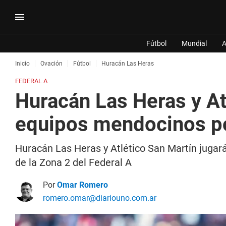
Fútbol
Mundial
A
Inicio
Ovación
Fútbol
Huracán Las Heras
FEDERAL A
Huracán Las Heras y At
equipos mendocinos po
Huracán Las Heras y Atlético San Martín jugará
de la Zona 2 del Federal A
Por
Omar Romero
romero.omar@diariouno.com.ar