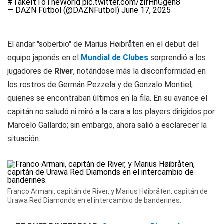
#TakeItToTheWorld
pic.twitter.com/zIrHnGgen8
— DAZN Fútbol (@DAZNFutbol)
June 17, 2025
El andar "soberbio" de Marius Høibråten en el debut del
equipo japonés en el
Mundial de Clubes
sorprendió a los
jugadores de
River
, notándose más la disconformidad en
los rostros de Germán Pezzela y de Gonzalo Montiel,
quienes se encontraban últimos en la fila. En su avance el
capitán no saludó ni miró a la cara a los players dirigidos por
Marcelo Gallardo; sin embargo, ahora salió a esclarecer la
situación.
Franco Armani, capitán de River, y Marius Høibråten, capitán de
Urawa Red Diamonds en el intercambio de banderines.