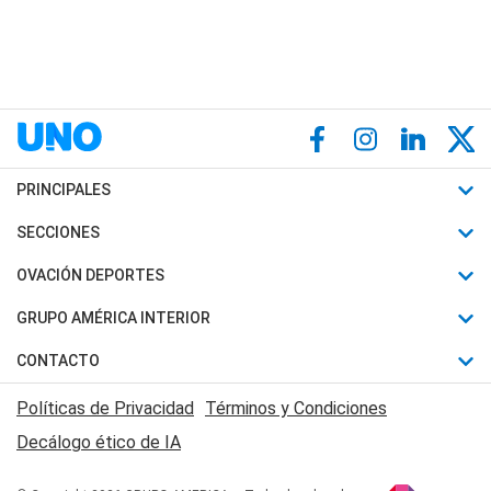
PRINCIPALES
Últimas Noticias
SECCIONES
Política
Horóscopo
OVACIÓN DEPORTES
Sociedad
Motores
Fútbol
GRUPO AMÉRICA INTERIOR
Policiales
Recetas
Mundial
Canal 7 en Vivo
CONTACTO
Judiciales
Trucos caseros
Automovilismo
Radio Nihuil
Acerca de Nosotros
Economia
Políticas de Privacidad
Términos y Condiciones
Series y Películas
Rugby
FM UNA
Contactanos
Decálogo ético de IA
Edictos y Solicitadas
Tenis
Radio Brava
Newsletter